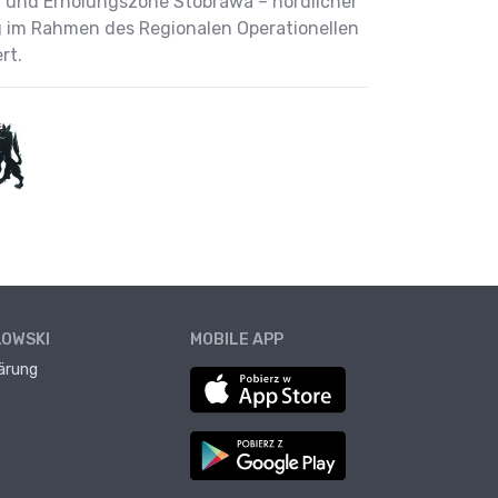
s- und Erholungszone Stobrawa – nördlicher
ng im Rahmen des Regionalen Operationellen
rt.
ŁOWSKI
MOBILE APP
ärung