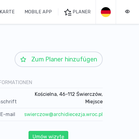
KARTE
MOBILE APP
PLANER
Zum Planer hinzufügen
FORMATIONEN
Kościelna, 46-112 Świerczów,
schrift
Miejsce
E-mail
swierczow@archidiecezja.wroc.pl
Umów wizytę