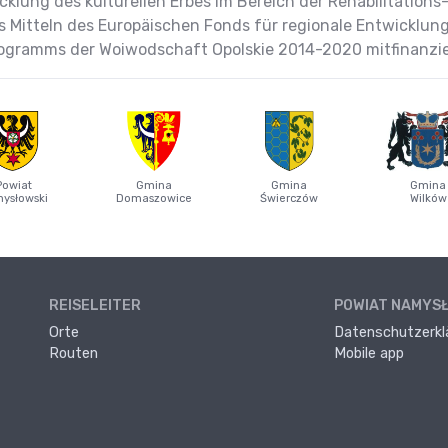
klung des kulturellen Erbes im Bereich der Rehabilitation
s Mitteln des Europäischen Fonds für regionale Entwicklu
ogramms der Woiwodschaft Opolskie 2014-2020 mitfinanzie
Powiat
Gmina
Gmina
Gmina
ysłowski
Domaszowice
Świerczów
Wilków
REISELEITER
POWIAT NAMYS
Orte
Datenschutzerkl
Routen
Mobile app