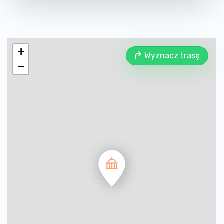
+
Wyznacz trasę
−