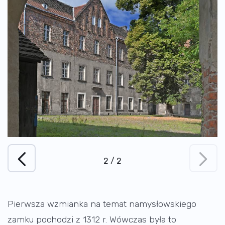
2
/
2
Pierwsza wzmianka na temat namysłowskiego
zamku pochodzi z 1312 r. Wówczas była to